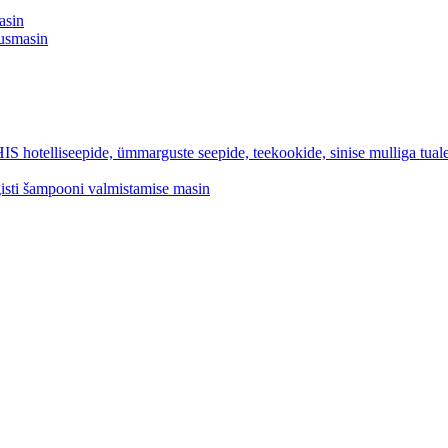
asin
tusmasin