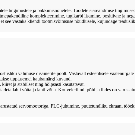
atele tingimustele ja pakkimisnõuetele. Toodete sisseandmise tingimuse
epakendiline komplekteerimine, tugikarbi lisamine, positiivne ja negat
e, et see vastaks kliendi tootmisvõimsuse nõudlusele, kujundage teadusli
tusliku välimuse disainerite poolt. Vastavalt esteetilisele vaatenurgale 
rmitakse tipptasemel kaubamärgi kuvand.
iiret ja stabiilset ning hõlpsasti kasutatavat.
stadeta lahti võtta ja lahti võtta. Konveierilindi põhi ja liides on varu
varustatud servomootoriga, PLC-juhtimine, puutetundliku ekraani tööekraa