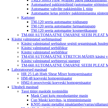
TMZP3000S Flow Wrapper padja pakkimismasin (se
Automaatsed pakkimisliinid (automaatne söötmiss
Automaatne vahvlite pakkimisliin L tüüp
Automaatne ketas pöörlev pakkimismasina süstee
Kartoner
TM-120 seeria automaatne toidupapp
TM-120 seeria automaatne farmaatsiapapp
TM-120 seeria automaatne kosmeetikapapp
TM-660 AUTOMAATNE ÜMARNE SEEBI PLEAT MÄHIS hotell
Käsitsi valmistatud seebimasinad
Käsitsi valmistatud seebialuse segisti segamispaak huul
Käsitsi valmistatud seebilõikur
Käsitsi valmistatud seebilõikur
TM-650 AUTOMAATNE STRETCH-MÄHIS käsitsi valmi
Käsitsi valmistatud seebipressi stamper
TM-660 AUTOMAATNE ÜMARNE SEEBI PLEAT MÄHIS hotell
Laboratoorsed masinad
HR 25 Lab High Shear Mixer homogenisaator
HM-48 koeveski homogenisaator
HM2-6 prooviveski koeveski homogenisaator
Ultraheli masinad
Tassi tüüpi maskide tootmisliin
Mask Cupi kuju moodustamise masin
Cup Maski keevitus- ja trimmimismasin
KN95 maski metallist ninaklamber/varras/sillamas