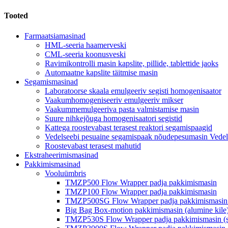
Tooted
Farmaatsiamasinad
HML-seeria haamerveski
CML-seeria koonusveski
Ravimikontrolli masin kapslite, pillide, tablettide jaoks
Automaatne kapslite täitmise masin
Segamismasinad
Laboratoorse skaala emulgeeriv segisti homogenisaator
Vaakumhomogeniseeriv emulgeeriv mikser
Vaakummemulgeeriva pasta valmistamise masin
Suure nihkejõuga homogenisaatori segistid
Kattega roostevabast terasest reaktori segamispaagid
Vedelseebi pesuaine segamispaak nõudepesumasin Vedel 
Roostevabast terasest mahutid
Ekstraheerimismasinad
Pakkimismasinad
Vooluümbris
TMZP500 Flow Wrapper padja pakkimismasin
TMZP100 Flow Wrapper padja pakkimismasin
TMZP500SG Flow Wrapper padja pakkimismasin (
Big Bag Box-motion pakkimismasin (alumine kile
TMZP530S Flow Wrapper padja pakkimismasin (s