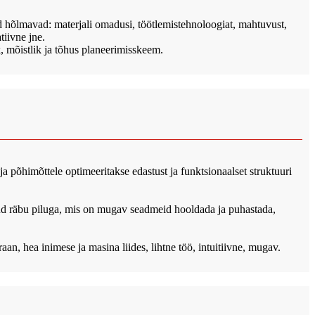
d hõlmavad: materjali omadusi, töötlemistehnoloogiat, mahtuvust,
iivne jne.
k, mõistlik ja tõhus planeerimisskeem.
ja põhimõttele optimeeritakse edastust ja funktsionaalset struktuuri
statud räbu piluga, mis on mugav seadmeid hooldada ja puhastada,
n, hea inimese ja masina liides, lihtne töö, intuitiivne, mugav.