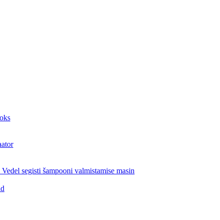
aoks
aator
Vedel segisti šampooni valmistamise masin
id