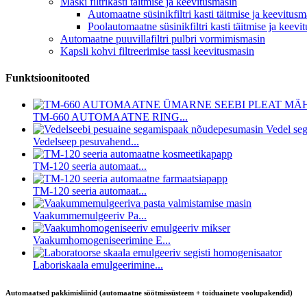
Maski filtrikasti täitmise ja keevitusmasin
Automaatne süsinikfiltri kasti täitmise ja keevitusm
Poolautomaatne süsinikfiltri kasti täitmise ja keevi
Automaatne puuvillafiltri pulbri vormimismasin
Kapsli kohvi filtreerimise tassi keevitusmasin
Funktsioonitooted
TM-660 AUTOMAATNE RING...
Vedelseep pesuvahend...
TM-120 seeria automaat...
TM-120 seeria automaat...
Vaakummemulgeeriv Pa...
Vaakumhomogeniseerimine E...
Laboriskaala emulgeerimine...
Automaatsed pakkimisliinid (automaatne söötmissüsteem + toiduainete voolupakendid)