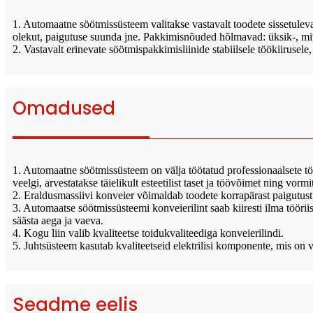
1. Automaatne söötmissüsteem valitakse vastavalt toodete sissetulev
olekut, paigutuse suunda jne. Pakkimisnõuded hõlmavad: üksik-, mitm
2. Vastavalt erinevate söötmispakkimisliinide stabiilsele töökiirusel
Omadused
1. Automaatne söötmissüsteem on välja töötatud professionaalsete töös
veelgi, arvestatakse täielikult esteetilist taset ja töövõimet ning vo
2. Eraldusmassiivi konveier võimaldab toodete korrapärast paigutust, k
3. Automaatse söötmissüsteemi konveierilint saab kiiresti ilma töörii
säästa aega ja vaeva.
4. Kogu liin valib kvaliteetse toidukvaliteediga konveierilindi.
5. Juhtsüsteem kasutab kvaliteetseid elektrilisi komponente, mis on 
Seadme eelis