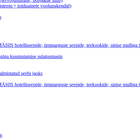
rvojuhtimine, põhjakile tüüp)
üsteem + toiduainete voolupakendid)
m
iseepide, ümmarguste seepide, teekookide, sinise mulliga tual
epulga kuumutamise sulatusmasin
statud seebi jaoks
iseepide, ümmarguste seepide, teekookide, sinise mulliga tual
in