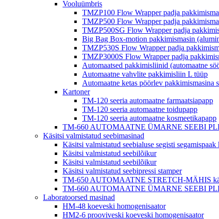
Vooluümbris
TMZP100 Flow Wrapper padja pakkimisma
TMZP500 Flow Wrapper padja pakkimisma
TMZP500SG Flow Wrapper padja pakkimism
Big Bag Box-motion pakkimismasin (alumin
TMZP530S Flow Wrapper padja pakkimismas
TMZP3000S Flow Wrapper padja pakkimismas
Automaatsed pakkimisliinid (automaatne sö
Automaatne vahvlite pakkimisliin L tüüp
Automaatne ketas pöörlev pakkimismasina 
Kartoner
TM-120 seeria automaatne farmaatsiapapp
TM-120 seeria automaatne toidupapp
TM-120 seeria automaatne kosmeetikapapp
TM-660 AUTOMAATNE ÜMARNE SEEBI PLEAT MÄHIS 
Käsitsi valmistatud seebimasinad
Käsitsi valmistatud seebialuse segisti segamispaa
Käsitsi valmistatud seebilõikur
Käsitsi valmistatud seebilõikur
Käsitsi valmistatud seebipressi stamper
TM-650 AUTOMAATNE STRETCH-MÄHIS käsitsi 
TM-660 AUTOMAATNE ÜMARNE SEEBI PLEAT MÄHIS 
Laboratoorsed masinad
HM-48 koeveski homogenisaator
HM2-6 prooviveski koeveski homogenisaator