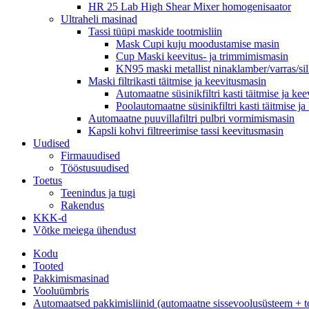
HR 25 Lab High Shear Mixer homogenisaator
Ultraheli masinad
Tassi tüüpi maskide tootmisliin
Mask Cupi kuju moodustamise masin
Cup Maski keevitus- ja trimmimismasin
KN95 maski metallist ninaklamber/varras/si
Maski filtrikasti täitmise ja keevitusmasin
Automaatne süsinikfiltri kasti täitmise ja ke
Poolautomaatne süsinikfiltri kasti täitmise j
Automaatne puuvillafiltri pulbri vormimismasin
Kapsli kohvi filtreerimise tassi keevitusmasin
Uudised
Firmauudised
Tööstusuudised
Toetus
Teenindus ja tugi
Rakendus
KKK-d
Võtke meiega ühendust
Kodu
Tooted
Pakkimismasinad
Vooluümbris
Automaatsed pakkimisliinid (automaatne sissevoolusüsteem + t