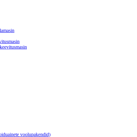
llamasin
evitusmasin
a keevitusmasin
oiduainete voolupakendid)