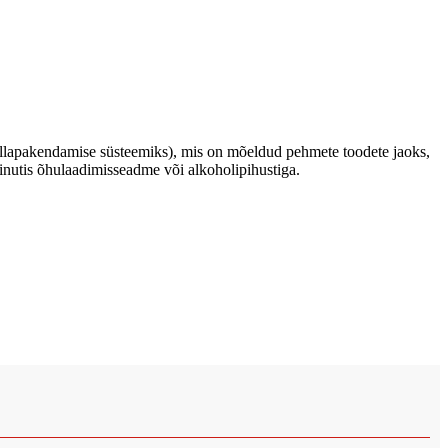
 allapakendamise süsteemiks), mis on mõeldud pehmete toodete jaoks,
minutis õhulaadimisseadme või alkoholipihustiga.