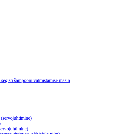
segisti šampooni valmistamise masin
servojuhtimine)
)
ervojuhtimine)