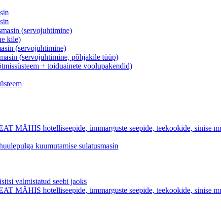
sin
sin
asin (servojuhtimine)
e kile)
in (servojuhtimine)
in (servojuhtimine, põhjakile tüüp)
ötmissüsteem + toiduainete voolupakendid)
süsteem
hotelliseepide, ümmarguste seepide, teekookide, sinise mulliga
k huulepulga kuumutamise sulatusmasin
valmistatud seebi jaoks
hotelliseepide, ümmarguste seepide, teekookide, sinise mulliga