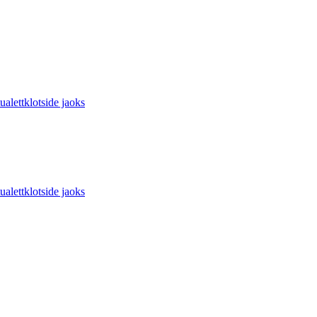
ettklotside jaoks
ettklotside jaoks