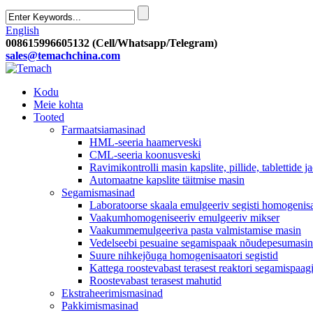
English
008615996605132 (Cell/Whatsapp/Telegram)
sales@temachchina.com
Kodu
Meie kohta
Tooted
Farmaatsiamasinad
HML-seeria haamerveski
CML-seeria koonusveski
Ravimikontrolli masin kapslite, pillide, tablettide j
Automaatne kapslite täitmise masin
Segamismasinad
Laboratoorse skaala emulgeeriv segisti homogenis
Vaakumhomogeniseeriv emulgeeriv mikser
Vaakummemulgeeriva pasta valmistamise masin
Vedelseebi pesuaine segamispaak nõudepesumasin 
Suure nihkejõuga homogenisaatori segistid
Kattega roostevabast terasest reaktori segamispaag
Roostevabast terasest mahutid
Ekstraheerimismasinad
Pakkimismasinad