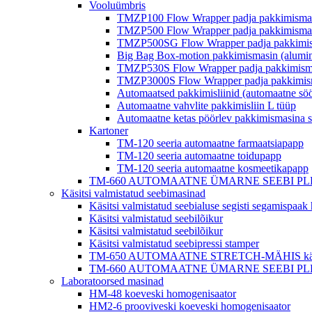
Vooluümbris
TMZP100 Flow Wrapper padja pakkimisma
TMZP500 Flow Wrapper padja pakkimisma
TMZP500SG Flow Wrapper padja pakkimism
Big Bag Box-motion pakkimismasin (alumin
TMZP530S Flow Wrapper padja pakkimismas
TMZP3000S Flow Wrapper padja pakkimismas
Automaatsed pakkimisliinid (automaatne sö
Automaatne vahvlite pakkimisliin L tüüp
Automaatne ketas pöörlev pakkimismasina 
Kartoner
TM-120 seeria automaatne farmaatsiapapp
TM-120 seeria automaatne toidupapp
TM-120 seeria automaatne kosmeetikapapp
TM-660 AUTOMAATNE ÜMARNE SEEBI PLEAT MÄHIS 
Käsitsi valmistatud seebimasinad
Käsitsi valmistatud seebialuse segisti segamispaa
Käsitsi valmistatud seebilõikur
Käsitsi valmistatud seebilõikur
Käsitsi valmistatud seebipressi stamper
TM-650 AUTOMAATNE STRETCH-MÄHIS käsitsi 
TM-660 AUTOMAATNE ÜMARNE SEEBI PLEAT MÄHIS 
Laboratoorsed masinad
HM-48 koeveski homogenisaator
HM2-6 prooviveski koeveski homogenisaator