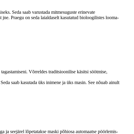
seks. Seda saab varustada mitmesuguste erinevate
 jne. Praegu on seda laialdaselt kasutatud bioloogilistes looma-
agastamiseni. Võrreldes traditsioonilise käsitsi söötmise,
. Seda saab kasutada üks inimene ja üks masin. See nõuab ainult
iga ja seejärel lõpetatakse maski põhiosa automaatse pöörlemis-