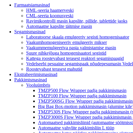
Farmaatsiamasinad
HML-seeria haamerveski
CML-seeria koonusveski
Ravimikontrolli masin kapslite, pillide, tablettide jaoks
Automaatne kapslite täitmise masin
Segamismasinad
Laboratoorse skaala emulgeeriv segisti homogenisaator
Vaakumhomogeniseeriv emulgeeriv mikser
Vaakummemulgeeriva pasta valmistamise masin
Suure nihkejõuga homogenisaatori segistid
Kattega roostevabast terasest reaktori segamispaagid
Vedelseebi pesuaine segamispaak nõudepesumasin Vedel 
Roostevabast terasest mahutid
Ekstraheerimismasinad
Pakkimismasinad
Vooluümbris
TMZP500 Flow Wrapper padja pakkimismasin
TMZP100 Flow Wrapper padja pakkimismasin
TMZP500SG Flow Wrapper padja pakkimismasin (
Big Bag Box-motion pakkimismasin (alumine kile
TMZP530S Flow Wrapper padja pakkimismasin (s
TMZP3000S Flow Wrapper padja pakkimismasin (se
Automaatsed pakkimisliinid (automaatne söötmiss
Automaatne vahvlite pakkimisliin L tüüp