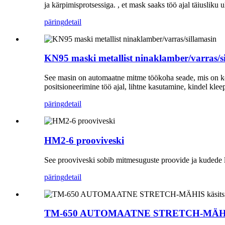
ja kärpimisprotsessiga. , et mask saaks töö ajal täiusliku
päring
detail
KN95 maski metallist ninaklamber/varras/s
See masin on automaatne mitme töökoha seade, mis on ko
positsioneerimine töö ajal, lihtne kasutamine, kindel kle
päring
detail
HM2-6 prooviveski
See prooviveski sobib mitmesuguste proovide ja kudede li
päring
detail
TM-650 AUTOMAATNE STRETCH-MÄHIS käs