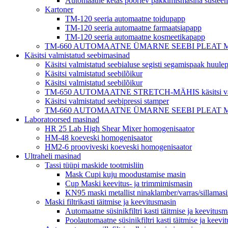
Automaatne ketas pöörlev pakkimismasina süstee
Kartoner
TM-120 seeria automaatne toidupapp
TM-120 seeria automaatne farmaatsiapapp
TM-120 seeria automaatne kosmeetikapapp
TM-660 AUTOMAATNE ÜMARNE SEEBI PLEAT MÄHIS hotell
Käsitsi valmistatud seebimasinad
Käsitsi valmistatud seebialuse segisti segamispaak huul
Käsitsi valmistatud seebilõikur
Käsitsi valmistatud seebilõikur
TM-650 AUTOMAATNE STRETCH-MÄHIS käsitsi valmi
Käsitsi valmistatud seebipressi stamper
TM-660 AUTOMAATNE ÜMARNE SEEBI PLEAT MÄHIS hotell
Laboratoorsed masinad
HR 25 Lab High Shear Mixer homogenisaator
HM-48 koeveski homogenisaator
HM2-6 prooviveski koeveski homogenisaator
Ultraheli masinad
Tassi tüüpi maskide tootmisliin
Mask Cupi kuju moodustamise masin
Cup Maski keevitus- ja trimmimismasin
KN95 maski metallist ninaklamber/varras/sillamas
Maski filtrikasti täitmise ja keevitusmasin
Automaatne süsinikfiltri kasti täitmise ja keevitusm
Poolautomaatne süsinikfiltri kasti täitmise ja keevi