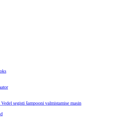
aoks
aator
Vedel segisti šampooni valmistamise masin
id