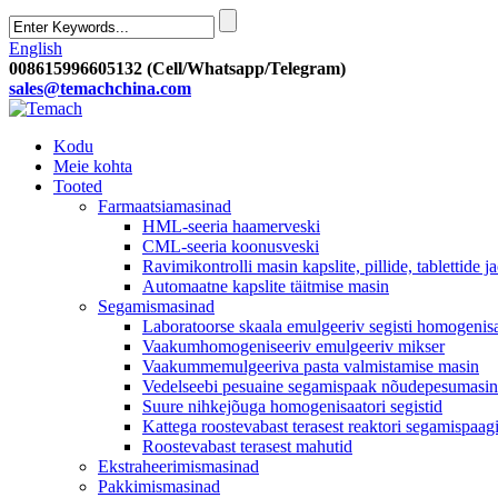
English
008615996605132 (Cell/Whatsapp/Telegram)
sales@temachchina.com
Kodu
Meie kohta
Tooted
Farmaatsiamasinad
HML-seeria haamerveski
CML-seeria koonusveski
Ravimikontrolli masin kapslite, pillide, tablettide j
Automaatne kapslite täitmise masin
Segamismasinad
Laboratoorse skaala emulgeeriv segisti homogenis
Vaakumhomogeniseeriv emulgeeriv mikser
Vaakummemulgeeriva pasta valmistamise masin
Vedelseebi pesuaine segamispaak nõudepesumasin 
Suure nihkejõuga homogenisaatori segistid
Kattega roostevabast terasest reaktori segamispaag
Roostevabast terasest mahutid
Ekstraheerimismasinad
Pakkimismasinad