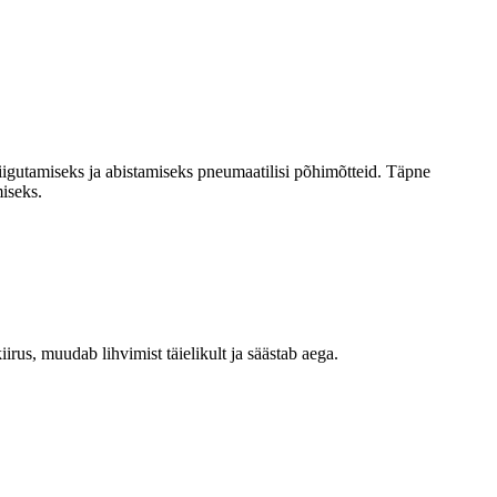
igutamiseks ja abistamiseks pneumaatilisi põhimõtteid. Täpne
miseks.
us, muudab lihvimist täielikult ja säästab aega.