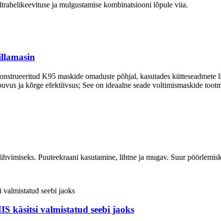
 ultrahelikeevituse ja mulgustamise kombinatsiooni lõpule viia.
illamasin
nstrueeritud K95 maskide omaduste põhjal, kasutades kütteseadmete li
epuvus ja kõrge efektiivsus; See on ideaalne seade voltimismaskide toot
hvimiseks. Puuteekraani kasutamine, lihtne ja mugav. Suur pöörlemiskiir
itsi valmistatud seebi jaoks