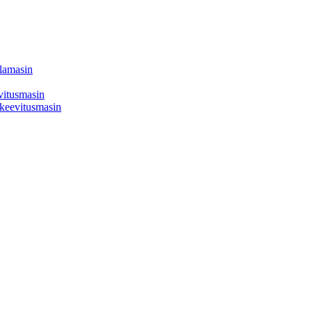
llamasin
evitusmasin
a keevitusmasin