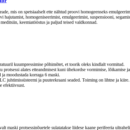
tor
e, mis on spetsiaalselt ette nähtud proovi homogeenseks emulgeerimi
oovi hajutamist, homogeniseerimist, emulgeerimist, suspensiooni, segamist
, meditsiin, keemiatööstus ja paljud teised valdkonnad.
atuuril kuumpressimise põhimõtet, et toorik oleks kindlalt vormitud.
 protsessi alates etteandmisest kuni ühekordse vormimise, lõikamise ja t
öd ja moodustada korraga 6 maski.
C juhtimissüsteemi ja puuteekraani seaded. Toiming on lihtne ja kiire
e efektiivsust.
lt maski protsessinõuetele sulatatakse liidese kaane perifeeria ultrahel