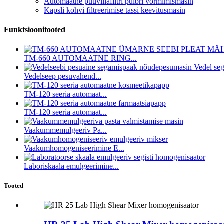
Automaatne puuvillafiltri pulbri vormimismasin
Kapsli kohvi filtreerimise tassi keevitusmasin
Funktsioonitooted
TM-660 AUTOMAATNE RING...
Vedelseep pesuvahend...
TM-120 seeria automaat...
TM-120 seeria automaat...
Vaakummemulgeeriv Pa...
Vaakumhomogeniseerimine E...
Laboriskaala emulgeerimine...
Tooted