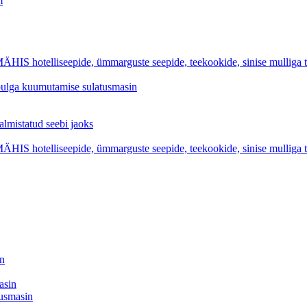
m
iseepide, ümmarguste seepide, teekookide, sinise mulliga tual
epulga kuumutamise sulatusmasin
statud seebi jaoks
iseepide, ümmarguste seepide, teekookide, sinise mulliga tual
in
asin
tusmasin