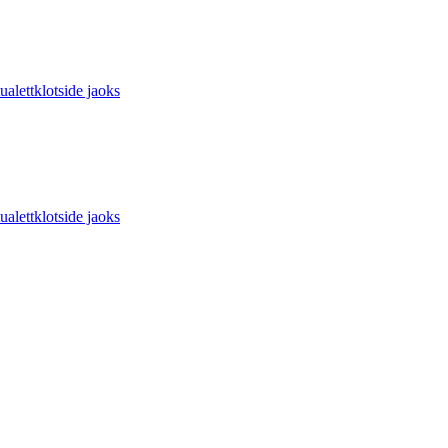
ettklotside jaoks
ettklotside jaoks