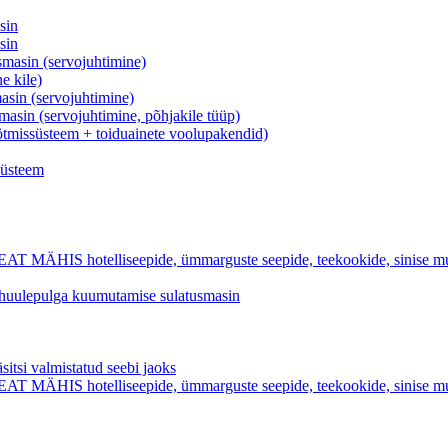
sin
sin
asin (servojuhtimine)
e kile)
in (servojuhtimine)
in (servojuhtimine, põhjakile tüüp)
ötmissüsteem + toiduainete voolupakendid)
süsteem
hotelliseepide, ümmarguste seepide, teekookide, sinise mulliga
k huulepulga kuumutamise sulatusmasin
valmistatud seebi jaoks
hotelliseepide, ümmarguste seepide, teekookide, sinise mulliga