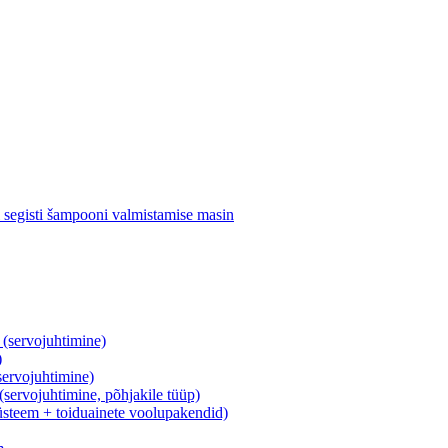
segisti šampooni valmistamise masin
servojuhtimine)
)
ervojuhtimine)
rvojuhtimine, põhjakile tüüp)
üsteem + toiduainete voolupakendid)