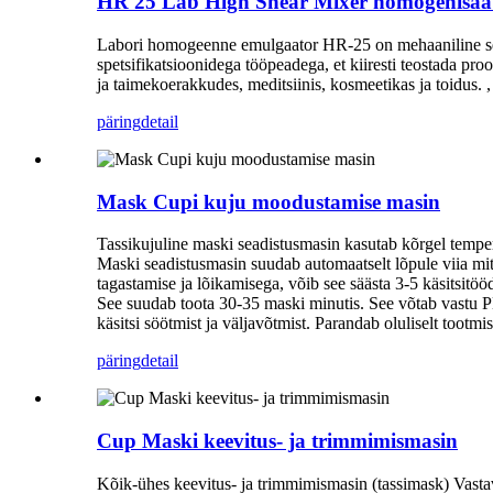
HR 25 Lab High Shear Mixer homogenisaa
Labori homogeenne emulgaator HR-25 on mehaaniline sead
spetsifikatsioonidega tööpeadega, et kiiresti teostada pr
ja taimekoerakkudes, meditsiinis, kosmeetikas ja toidus. 
päring
detail
Mask Cupi kuju moodustamise masin
Tassikujuline maski seadistusmasin kasutab kõrgel temper
Maski seadistusmasin suudab automaatselt lõpule viia mitu
tagastamise ja lõikamisega, võib see säästa 3-5 käsitsitö
See suudab toota 30-35 maski minutis. See võtab vastu PL
käsitsi söötmist ja väljavõtmist. Parandab oluliselt tootmis
päring
detail
Cup Maski keevitus- ja trimmimismasin
Kõik-ühes keevitus- ja trimmimismasin (tassimask) Vastava