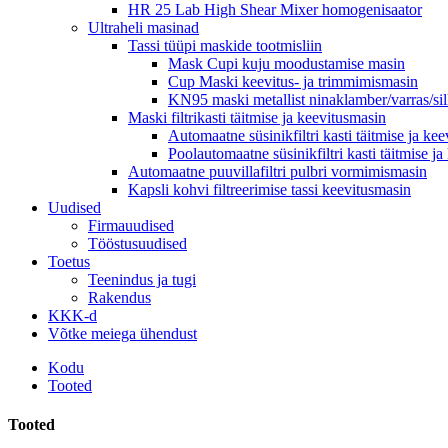
HR 25 Lab High Shear Mixer homogenisaator
Ultraheli masinad
Tassi tüüpi maskide tootmisliin
Mask Cupi kuju moodustamise masin
Cup Maski keevitus- ja trimmimismasin
KN95 maski metallist ninaklamber/varras/si
Maski filtrikasti täitmise ja keevitusmasin
Automaatne süsinikfiltri kasti täitmise ja ke
Poolautomaatne süsinikfiltri kasti täitmise j
Automaatne puuvillafiltri pulbri vormimismasin
Kapsli kohvi filtreerimise tassi keevitusmasin
Uudised
Firmauudised
Tööstusuudised
Toetus
Teenindus ja tugi
Rakendus
KKK-d
Võtke meiega ühendust
Kodu
Tooted
Tooted