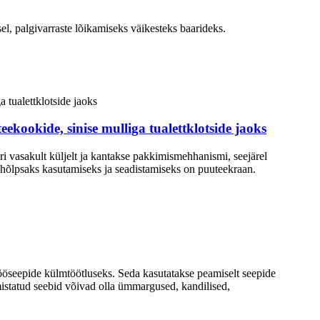
el, palgivarraste lõikamiseks väikesteks baarideks.
ide, sinise mulliga tualettklotside jaoks
 vasakult küljelt ja kantakse pakkimismehhanismi, seejärel
 hõlpsaks kasutamiseks ja seadistamiseks on puuteekraan.
sitööseepide külmtöötluseks. Seda kasutatakse peamiselt seepide
lmistatud seebid võivad olla ümmargused, kandilised,