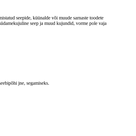
lmistatud seepide, küünalde või muude sarnaste toodete
 südamekujuline seep ja muud kujundid, vorme pole vaja
seebipõhi jne, segamiseks.