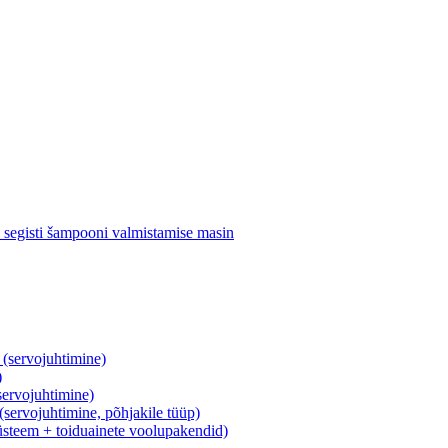
segisti šampooni valmistamise masin
servojuhtimine)
)
ervojuhtimine)
rvojuhtimine, põhjakile tüüp)
üsteem + toiduainete voolupakendid)