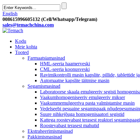
English
008615996605132 (Cell/Whatsapp/Telegram)
sales@temachchina.com
Kodu
Meie kohta
Tooted
Farmaatsiamasinad
HML-seeria haamerveski
CML-seeria koonusveski
Ravimikontrolli masin kapslite, pillide, tablettide j
Automaatne kapslite täitmise masin
Segamismasinad
Laboratoorse skaala emulgeeriv segisti homogenis
Vaakumhomogeniseeriv emulgeeriv mikser
Vaakummemulgeeriva pasta valmistamise masin
Vedelseebi pesuaine segamispaak nõudepesumasin 
Suure nihkejõuga homogenisaatori segistid
Kattega roostevabast terasest reaktori segamispaag
Roostevabast terasest mahutid
Ekstraheerimismasinad
Pakkimismasinad