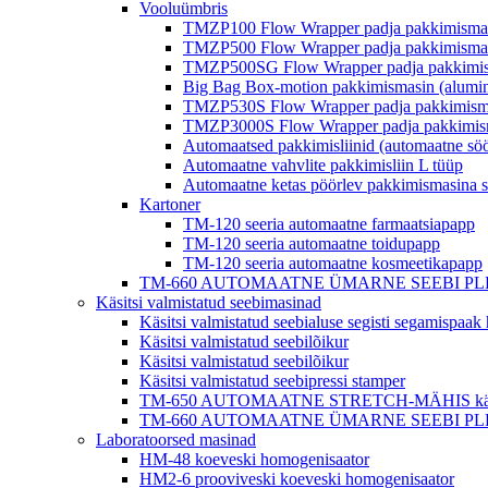
Vooluümbris
TMZP100 Flow Wrapper padja pakkimisma
TMZP500 Flow Wrapper padja pakkimisma
TMZP500SG Flow Wrapper padja pakkimism
Big Bag Box-motion pakkimismasin (alumin
TMZP530S Flow Wrapper padja pakkimismas
TMZP3000S Flow Wrapper padja pakkimismas
Automaatsed pakkimisliinid (automaatne sö
Automaatne vahvlite pakkimisliin L tüüp
Automaatne ketas pöörlev pakkimismasina 
Kartoner
TM-120 seeria automaatne farmaatsiapapp
TM-120 seeria automaatne toidupapp
TM-120 seeria automaatne kosmeetikapapp
TM-660 AUTOMAATNE ÜMARNE SEEBI PLEAT MÄHIS 
Käsitsi valmistatud seebimasinad
Käsitsi valmistatud seebialuse segisti segamispaa
Käsitsi valmistatud seebilõikur
Käsitsi valmistatud seebilõikur
Käsitsi valmistatud seebipressi stamper
TM-650 AUTOMAATNE STRETCH-MÄHIS käsitsi 
TM-660 AUTOMAATNE ÜMARNE SEEBI PLEAT MÄHIS 
Laboratoorsed masinad
HM-48 koeveski homogenisaator
HM2-6 prooviveski koeveski homogenisaator