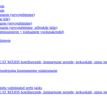
sin
sin
asin (servojuhtimine)
e kile)
in (servojuhtimine)
in (servojuhtimine, põhjakile tüüp)
ötmissüsteem + toiduainete voolupakendid)
süsteem
hotelliseepide, ümmarguste seepide, teekookide, sinise mulliga
k huulepulga kuumutamise sulatusmasin
valmistatud seebi jaoks
hotelliseepide, ümmarguste seepide, teekookide, sinise mulliga