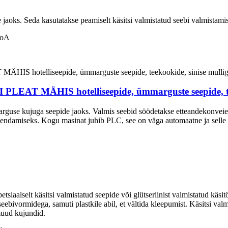
 jaoks. Seda kasutatakse peamiselt käsitsi valmistatud seebi valmistamis
DoA
ÄHIS hotelliseepide, ümmarguste seepide, teekook
rguse kujuga seepide jaoks. Valmis seebid söödetakse etteandekonveieri
hjendamiseks. Kogu masinat juhib PLC, see on väga automaatne ja selle
etsiaalselt käsitsi valmistatud seepide või glütseriinist valmistatud kä
eebivormidega, samuti plastkile abil, et vältida kleepumist. Käsitsi va
muud kujundid.