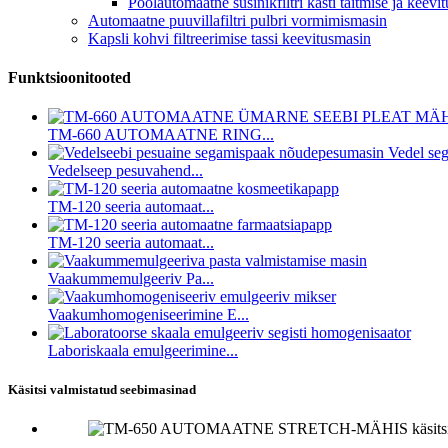
Poolautomaatne süsinikfiltri kasti täitmise ja keevi
Automaatne puuvillafiltri pulbri vormimismasin
Kapsli kohvi filtreerimise tassi keevitusmasin
Funktsioonitooted
TM-660 AUTOMAATNE RING...
Vedelseep pesuvahend...
TM-120 seeria automaat...
TM-120 seeria automaat...
Vaakummemulgeeriv Pa...
Vaakumhomogeniseerimine E...
Laboriskaala emulgeerimine...
Käsitsi valmistatud seebimasinad