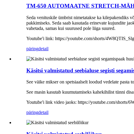
TM-650 AUTOMAATNE STRETCH-MÄHIS käs
Seda venituskile ümbrist nimetatakse ka kilepakendiks võ
pakkimiseks. Seda saab kasutada erinevate kujundite ja
vahetada, samas kui suurused pole liiga suured.
Youtube'i link: https://youtube.com/shorts/4W8QTIS_Sl
päring
detail
Käsitsi valmistatud seebialuse segisti seg
See väike mikser on spetsiaalselt loodud vedelate pasta t
See masin kasutab kuumutamiseks kahekihilist tünni disai
Youtube'i link video jaoks: https://youtube.com/shorts
päring
detail