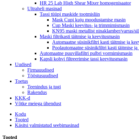
HR 25 Lab High Shear Mixer homogenisaator
Ultraheli masinad
Tassi tüüpi maskide tootmisliin
Mask Cupi kuju moodustamise masin
Cup Maski keevitus- ja trimmimismasin
KN95 maski metallist ninaklamber/varras/si
Maski filtrikasti täitmise ja keevitusmasin
Automaatne süsinikfiltri kasti täitmise ja ke
Poolautomaatne süsinikfiltri kasti täitmise j
Automaatne puuvillafiltri pulbri vormimismasin
Kapsli kohvi filtreerimise tassi keevitusmasin
Uudised
Firmauudised
Tööstusuudised
Toetus
Teenindus ja tugi
Rakendus
KKK-d
Võtke meiega ühendust
Kodu
Tooted
Käsitsi valmistatud seebimasinad
Tooted