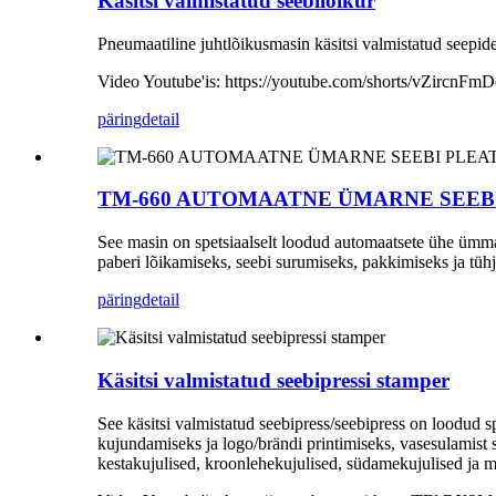
Käsitsi valmistatud seebilõikur
Pneumaatiline juhtlõikusmasin käsitsi valmistatud seepide
Video Youtube'is: https://youtube.com/shorts/vZircnFm
päring
detail
TM-660 AUTOMAATNE ÜMARNE SEEBI PLEAT M
See masin on spetsiaalselt loodud automaatsete ühe ümma
paberi lõikamiseks, seebi surumiseks, pakkimiseks ja tü
päring
detail
Käsitsi valmistatud seebipressi stamper
See käsitsi valmistatud seebipress/seebipress on loodud sp
kujundamiseks ja logo/brändi printimiseks, vasesulamist s
kestakujulised, kroonlehekujulised, südamekujulised ja 