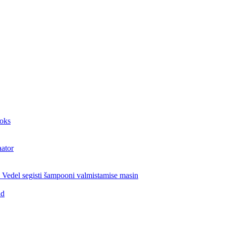
aoks
aator
Vedel segisti šampooni valmistamise masin
id