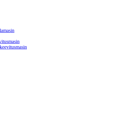
llamasin
evitusmasin
a keevitusmasin