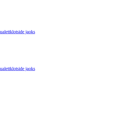
ettklotside jaoks
ettklotside jaoks