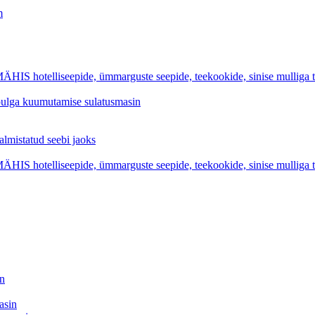
m
iseepide, ümmarguste seepide, teekookide, sinise mulliga tual
epulga kuumutamise sulatusmasin
statud seebi jaoks
iseepide, ümmarguste seepide, teekookide, sinise mulliga tual
in
asin