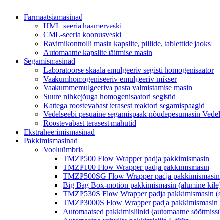
Farmaatsiamasinad
HML-seeria haamerveski
CML-seeria koonusveski
Ravimikontrolli masin kapslite, pillide, tablettide jaoks
Automaatne kapslite täitmise masin
Segamismasinad
Laboratoorse skaala emulgeeriv segisti homogenisaator
Vaakumhomogeniseeriv emulgeeriv mikser
Vaakummemulgeeriva pasta valmistamise masin
Suure nihkejõuga homogenisaatori segistid
Kattega roostevabast terasest reaktori segamispaagid
Vedelseebi pesuaine segamispaak nõudepesumasin Vedel 
Roostevabast terasest mahutid
Ekstraheerimismasinad
Pakkimismasinad
Vooluümbris
TMZP500 Flow Wrapper padja pakkimismasin
TMZP100 Flow Wrapper padja pakkimismasin
TMZP500SG Flow Wrapper padja pakkimismasin (
Big Bag Box-motion pakkimismasin (alumine kile
TMZP530S Flow Wrapper padja pakkimismasin (s
TMZP3000S Flow Wrapper padja pakkimismasin (se
Automaatsed pakkimisliinid (automaatne söötmiss