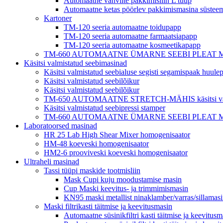
Automaatne vahvlite pakkimisliin L tüüp
Automaatne ketas pöörlev pakkimismasina süstee
Kartoner
TM-120 seeria automaatne toidupapp
TM-120 seeria automaatne farmaatsiapapp
TM-120 seeria automaatne kosmeetikapapp
TM-660 AUTOMAATNE ÜMARNE SEEBI PLEAT MÄHIS hotell
Käsitsi valmistatud seebimasinad
Käsitsi valmistatud seebialuse segisti segamispaak huul
Käsitsi valmistatud seebilõikur
Käsitsi valmistatud seebilõikur
TM-650 AUTOMAATNE STRETCH-MÄHIS käsitsi valmi
Käsitsi valmistatud seebipressi stamper
TM-660 AUTOMAATNE ÜMARNE SEEBI PLEAT MÄHIS hotell
Laboratoorsed masinad
HR 25 Lab High Shear Mixer homogenisaator
HM-48 koeveski homogenisaator
HM2-6 prooviveski koeveski homogenisaator
Ultraheli masinad
Tassi tüüpi maskide tootmisliin
Mask Cupi kuju moodustamise masin
Cup Maski keevitus- ja trimmimismasin
KN95 maski metallist ninaklamber/varras/sillamas
Maski filtrikasti täitmise ja keevitusmasin
Automaatne süsinikfiltri kasti täitmise ja keevitusm