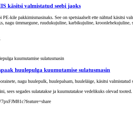
itsi valmistatud seebi jaoks
i PE-kile pakkimismasinaks. See on spetsiaalselt ette nähtud käsitsi va
oks, nagu ümmargune, ruudukujuline, karbikujuline, kroonlehekujuline,
g
amispaak huulepulga kuumutamise sulatusmasin
oorainete, nagu huulepulk, huulepalsam, huuleläige, käsitsi valmistatud 
ni, sees segades sulatatakse ja kuumutatakse vedelikuks olevad tooted.
/6W7pxFJM81c?feature=share