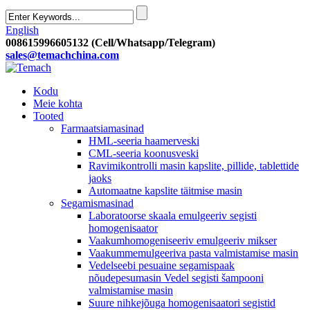
English
008615996605132 (Cell/Whatsapp/Telegram)
sales@temachchina.com
Kodu
Meie kohta
Tooted
Farmaatsiamasinad
HML-seeria haamerveski
CML-seeria koonusveski
Ravimikontrolli masin kapslite, pillide, tablettide
jaoks
Automaatne kapslite täitmise masin
Segamismasinad
Laboratoorse skaala emulgeeriv segisti
homogenisaator
Vaakumhomogeniseeriv emulgeeriv mikser
Vaakummemulgeeriva pasta valmistamise masin
Vedelseebi pesuaine segamispaak
nõudepesumasin Vedel segisti šampooni
valmistamise masin
Suure nihkejõuga homogenisaatori segistid