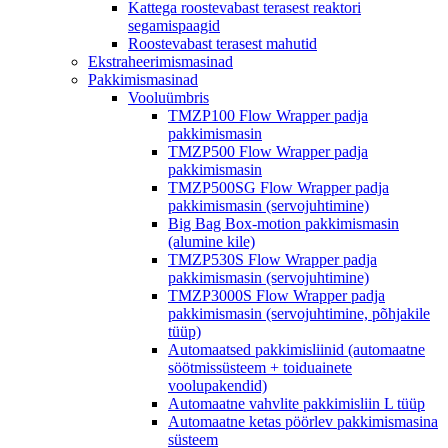
Kattega roostevabast terasest reaktori
segamispaagid
Roostevabast terasest mahutid
Ekstraheerimismasinad
Pakkimismasinad
Vooluümbris
TMZP100 Flow Wrapper padja
pakkimismasin
TMZP500 Flow Wrapper padja
pakkimismasin
TMZP500SG Flow Wrapper padja
pakkimismasin (servojuhtimine)
Big Bag Box-motion pakkimismasin
(alumine kile)
TMZP530S Flow Wrapper padja
pakkimismasin (servojuhtimine)
TMZP3000S Flow Wrapper padja
pakkimismasin (servojuhtimine, põhjakile
tüüp)
Automaatsed pakkimisliinid (automaatne
söötmissüsteem + toiduainete
voolupakendid)
Automaatne vahvlite pakkimisliin L tüüp
Automaatne ketas pöörlev pakkimismasina
süsteem