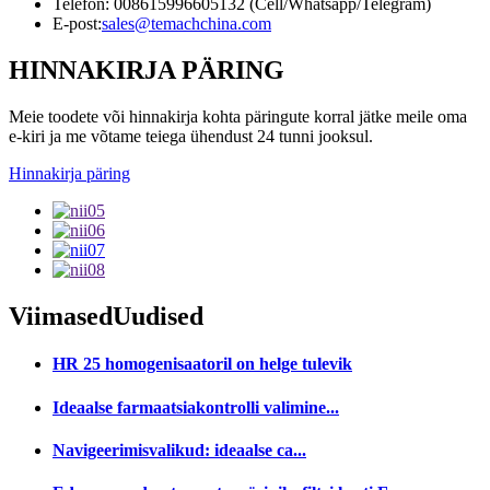
Telefon: 008615996605132 (Cell/Whatsapp/Telegram)
E-post:
sales@temachchina.com
HINNAKIRJA PÄRING
Meie toodete või hinnakirja kohta päringute korral jätke meile oma
e-kiri ja me võtame teiega ühendust 24 tunni jooksul.
Hinnakirja päring
Viimased
Uudised
HR 25 homogenisaatoril on helge tulevik
Ideaalse farmaatsiakontrolli valimine...
Navigeerimisvalikud: ideaalse ca...