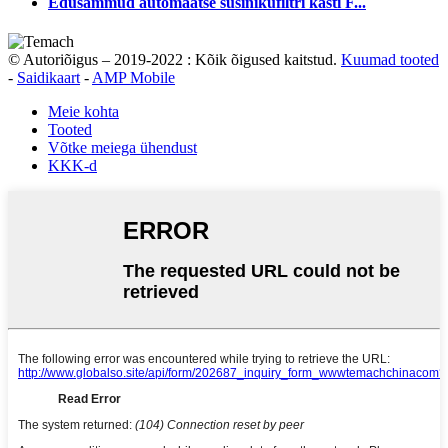
Edusammud automaatse süsinikufiltri kasti F...
© Autoriõigus – 2019-2022 : Kõik õigused kaitstud.
Kuumad tooted
-
Saidikaart
-
AMP Mobile
Meie kohta
Tooted
Võtke meiega ühendust
KKK-d