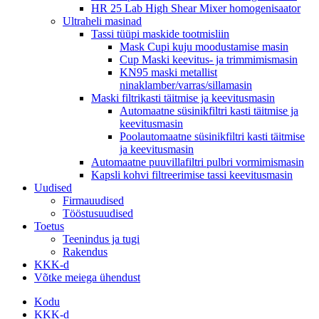
HR 25 Lab High Shear Mixer homogenisaator
Ultraheli masinad
Tassi tüüpi maskide tootmisliin
Mask Cupi kuju moodustamise masin
Cup Maski keevitus- ja trimmimismasin
KN95 maski metallist
ninaklamber/varras/sillamasin
Maski filtrikasti täitmise ja keevitusmasin
Automaatne süsinikfiltri kasti täitmise ja
keevitusmasin
Poolautomaatne süsinikfiltri kasti täitmise
ja keevitusmasin
Automaatne puuvillafiltri pulbri vormimismasin
Kapsli kohvi filtreerimise tassi keevitusmasin
Uudised
Firmauudised
Tööstusuudised
Toetus
Teenindus ja tugi
Rakendus
KKK-d
Võtke meiega ühendust
Kodu
KKK-d