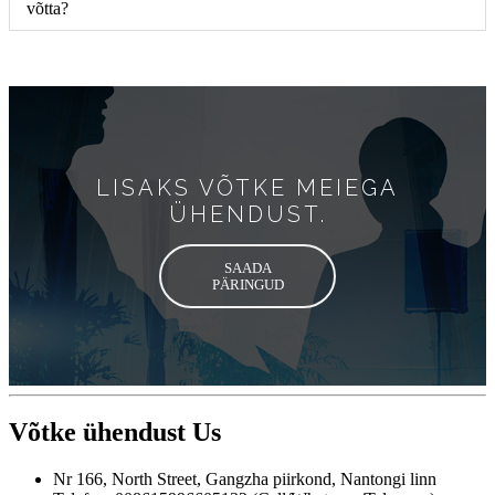
võtta?
LISAKS VÕTKE MEIEGA
ÜHENDUST.
SAADA
PÄRINGUD
Võtke ühendust
Us
Nr 166, North Street, Gangzha piirkond, Nantongi linn