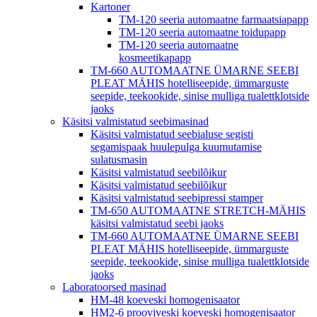
Kartoner
TM-120 seeria automaatne farmaatsiapapp
TM-120 seeria automaatne toidupapp
TM-120 seeria automaatne
kosmeetikapapp
TM-660 AUTOMAATNE ÜMARNE SEEBI
PLEAT MÄHIS hotelliseepide, ümmarguste
seepide, teekookide, sinise mulliga tualettklotside
jaoks
Käsitsi valmistatud seebimasinad
Käsitsi valmistatud seebialuse segisti
segamispaak huulepulga kuumutamise
sulatusmasin
Käsitsi valmistatud seebilõikur
Käsitsi valmistatud seebilõikur
Käsitsi valmistatud seebipressi stamper
TM-650 AUTOMAATNE STRETCH-MÄHIS
käsitsi valmistatud seebi jaoks
TM-660 AUTOMAATNE ÜMARNE SEEBI
PLEAT MÄHIS hotelliseepide, ümmarguste
seepide, teekookide, sinise mulliga tualettklotside
jaoks
Laboratoorsed masinad
HM-48 koeveski homogenisaator
HM2-6 prooviveski koeveski homogenisaator