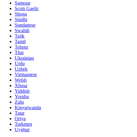
Samoan
Scots Gaelic
Shona
Sindhi
Sundanese
Swahili
Tajik
Tamil
Telugu
Thai
Ukrainian
Urdu
Uzbek
Vietnamese
Welsh
Xhosa
Yiddish
Yoruba
Zulu
Kinyarwanda
Tatar
Oriya
Turkmen
Uyghur