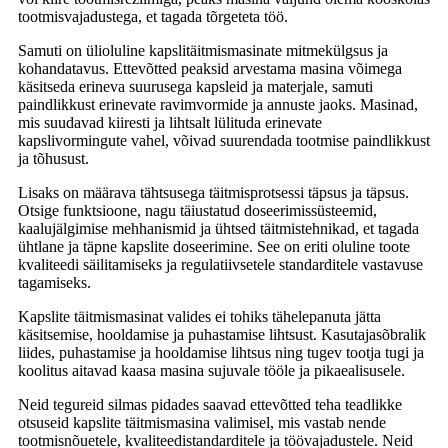
tootmisvajadustega, et tagada tõrgeteta töö.
Samuti on ülioluline kapslitäitmismasinate mitmekülgsus ja
kohandatavus. Ettevõtted peaksid arvestama masina võimega
käsitseda erineva suurusega kapsleid ja materjale, samuti
paindlikkust erinevate ravimvormide ja annuste jaoks. Masinad,
mis suudavad kiiresti ja lihtsalt lülituda erinevate
kapslivormingute vahel, võivad suurendada tootmise paindlikkust
ja tõhusust.
Lisaks on määrava tähtsusega täitmisprotsessi täpsus ja täpsus.
Otsige funktsioone, nagu täiustatud doseerimissüsteemid,
kaalujälgimise mehhanismid ja ühtsed täitmistehnikad, et tagada
ühtlane ja täpne kapslite doseerimine. See on eriti oluline toote
kvaliteedi säilitamiseks ja regulatiivsetele standarditele vastavuse
tagamiseks.
Kapslite täitmismasinat valides ei tohiks tähelepanuta jätta
käsitsemise, hooldamise ja puhastamise lihtsust. Kasutajasõbralik
liides, puhastamise ja hooldamise lihtsus ning tugev tootja tugi ja
koolitus aitavad kaasa masina sujuvale tööle ja pikaealisusele.
Neid tegureid silmas pidades saavad ettevõtted teha teadlikke
otsuseid kapslite täitmismasina valimisel, mis vastab nende
tootmisnõuetele, kvaliteedistandarditele ja töövajadustele. Neid