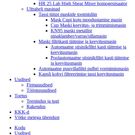
HR 25 Lab High Shear Mixer homogenisaator
Ultraheli masinad
Tassi tüüpi maskide tootmisliin
Mask Cupi kuju moodustamise masin
Cup Maski keevitus- ja trimmimismasin
KN95 maski metallist
ninaklamber/varras/sillamasin
Maski filtrikasti täitmise ja keevitusmasin
Automaatne süsinikfiltri kasti täitmise ja
keevitusmasin
Poolautomaatne süsinikfiltri kasti täitmise
ja keevitusmasin
Automaatne puuvillafiltri pulbri vormimismasin
Kapsli kohvi filtreerimise tassi keevitusmasin
Uudised
Firmauudised
Tööstusuudised
Toetus
Teenindus ja tugi
Rakendus
KKK-d
Võtke meiega ühendust
Kodu
Uudised