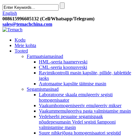
English
008615996605132 (Cell/Whatsapp/Telegram)
sales@temachchina.com
Kodu
Meie kohta
Tooted
Farmaatsiamasinad
HML-seeria haamerveski
CML-seeria koonusveski
Ravimikontrolli masin kapslite, pillide, tablettide
jaoks
Automaatne kapslite täitmise masin
Segamismasinad
Laboratoorse skaala emulgeeriv segisti
homogenisaator
Vaakumhomogeniseeriv emulgeeriv mikser
Vaakummemulgeeriva pasta valmistamise masin
Vedelseebi pesuaine segamispaak
nõudepesumasin Vedel segisti šampooni
valmistamise masin
Suure nihkejõuga homogenisaatori segistid