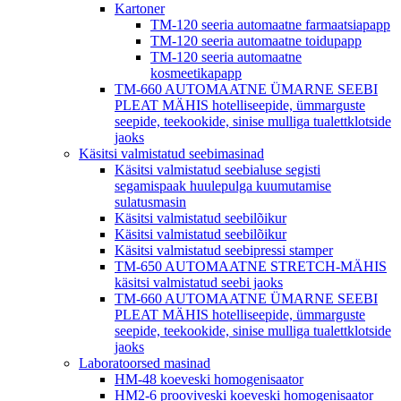
Kartoner
TM-120 seeria automaatne farmaatsiapapp
TM-120 seeria automaatne toidupapp
TM-120 seeria automaatne
kosmeetikapapp
TM-660 AUTOMAATNE ÜMARNE SEEBI
PLEAT MÄHIS hotelliseepide, ümmarguste
seepide, teekookide, sinise mulliga tualettklotside
jaoks
Käsitsi valmistatud seebimasinad
Käsitsi valmistatud seebialuse segisti
segamispaak huulepulga kuumutamise
sulatusmasin
Käsitsi valmistatud seebilõikur
Käsitsi valmistatud seebilõikur
Käsitsi valmistatud seebipressi stamper
TM-650 AUTOMAATNE STRETCH-MÄHIS
käsitsi valmistatud seebi jaoks
TM-660 AUTOMAATNE ÜMARNE SEEBI
PLEAT MÄHIS hotelliseepide, ümmarguste
seepide, teekookide, sinise mulliga tualettklotside
jaoks
Laboratoorsed masinad
HM-48 koeveski homogenisaator
HM2-6 prooviveski koeveski homogenisaator