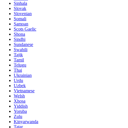
Sinhala
Slovak
Slovenian
Somali
Samoan
Scots Gaelic
Shona
Sindhi
Sundanese
Swahili
Tajik
Tamil
Telugu
Thai
Ukrainian
Urdu
Uzbek
Vietnamese
Welsh
Xhosa
Yiddish
Yoruba
Zulu
Kinyarwanda
Tatar