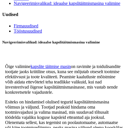
Navigeerimisvalikud: ideaalse kapslitäitmismasina valimine
Uudised
Firmauudised
Tööstusuudised
Navigeerimisvalikud: ideaalse kapslitäitmismasina valimine
Õige valimine
kapslite täitmise masin
on ravimite ja toidulisandite
tootjate jaoks kriitiline otsus, kuna see mõjutab otseselt tootmise
efektiivsust ja toote kvaliteeti. Peamiste kaalutluste mõistmine
võib aidata ettevõtetel teha teadlikke valikuid, kui nad
investeerivad õigesse kapslitäitmismasinasse, mis vastab nende
konkreetsetele vajadustele.
Esiteks on hindamisel olulised tegurid kapslitäitmismasina
võimsus ja väljund. Tootjad peaksid hindama oma
tootmisvajadusi ja valima masinad, mis suudavad tõhusalt
töödelda vajaliku koguse kapsleid etteantud aja jooksul.
Olenemata sellest, kas tegemist on poolautomaatse, automaatse
või kiire tootmisrežiimiga, peaks masina väljund olema kooskõlas