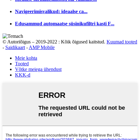
Navigeerimisvalikud: ideaalse ca...
Edusammud automaatse süsinikufiltri kasti F...
© Autoriõigus – 2019-2022 : Kõik õigused kaitstud.
Kuumad tooted
-
Saidikaart
-
AMP Mobile
Meie kohta
Tooted
Võtke meiega ühendust
KKK-d