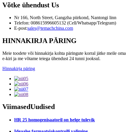
Võtke ühendust
Us
Nr 166, North Street, Gangzha piirkond, Nantongi linn
Telefon: 008615996605132 (Cell/Whatsapp/Telegram)
E-post:
sales@temachchina.com
HINNAKIRJA PÄRING
Meie toodete või hinnakirja kohta päringute korral jätke meile oma
e-kiri ja me võtame teiega ühendust 24 tunni jooksul.
Hinnakirja päring
Viimased
Uudised
HR 25 homogenisaatoril on helge tulevik
Ideaalse farmaatsiakontrolli valimine...