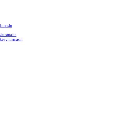
llamasin
evitusmasin
a keevitusmasin