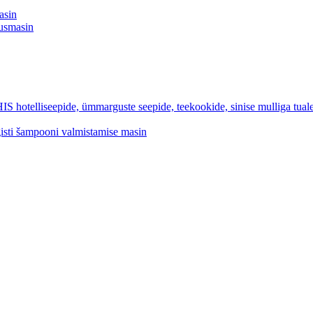
asin
tusmasin