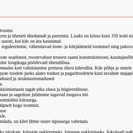
tvustus
ja tiheneb tihedamalt ja paremini. Lisaks on kiirus kuni 350 kotti m
uesti, kui kile on ära kasutatud.
 ja reguleerimise, vähendavad toote- ja kilejäätmeid tootmisel ning pak
te seadistust, roostevabast terasest raami konstruktsiooni, kasutajasõb
mise loogikaga pöörlevaid tihendilõua.
lse koti valmistamise protsess ühest kilerullist. Kile põhja ja otstele
e toodete jaoks alates toidust ja pagaritoodetest kuni tavaliste majapid
adused ja struktuuriomadused
a.
akkimismasin tagab pika eluea ja hügieenilisuse.
ekraan ja sageduse juhtimine tagavad mugava töö
tmisliini kiirusega.
täpselt kogu tootmist.
duse
ele.
ndada, on kilet lihtne suure täpsusega vahetada
eks pirukate, küpsiste pakkimiseks, küpsiste pakkimiseks, šokolaadi pa