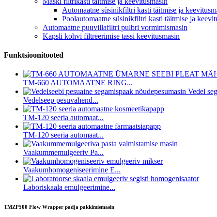
Maski filtrikasti täitmise ja keevitusmasin
Automaatne süsinikfiltri kasti täitmise ja keevitusm
Poolautomaatne süsinikfiltri kasti täitmise ja keevi
Automaatne puuvillafiltri pulbri vormimismasin
Kapsli kohvi filtreerimise tassi keevitusmasin
Funktsioonitooted
TM-660 AUTOMAATNE RING...
Vedelseep pesuvahend...
TM-120 seeria automaat...
TM-120 seeria automaat...
Vaakummemulgeeriv Pa...
Vaakumhomogeniseerimine E...
Laboriskaala emulgeerimine...
TMZP500 Flow Wrapper padja pakkimismasin