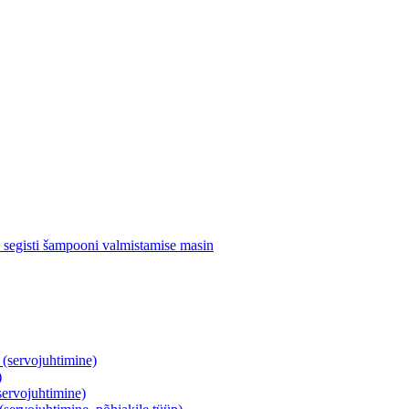
segisti šampooni valmistamise masin
servojuhtimine)
)
ervojuhtimine)