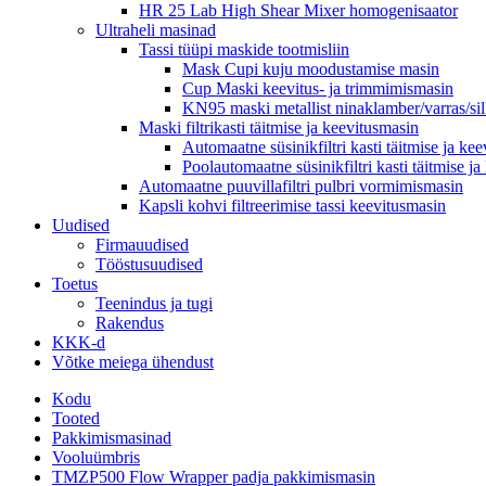
HR 25 Lab High Shear Mixer homogenisaator
Ultraheli masinad
Tassi tüüpi maskide tootmisliin
Mask Cupi kuju moodustamise masin
Cup Maski keevitus- ja trimmimismasin
KN95 maski metallist ninaklamber/varras/si
Maski filtrikasti täitmise ja keevitusmasin
Automaatne süsinikfiltri kasti täitmise ja ke
Poolautomaatne süsinikfiltri kasti täitmise j
Automaatne puuvillafiltri pulbri vormimismasin
Kapsli kohvi filtreerimise tassi keevitusmasin
Uudised
Firmauudised
Tööstusuudised
Toetus
Teenindus ja tugi
Rakendus
KKK-d
Võtke meiega ühendust
Kodu
Tooted
Pakkimismasinad
Vooluümbris
TMZP500 Flow Wrapper padja pakkimismasin