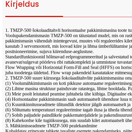
Kirjeldus
1. TMZP-500 šokolaaditahvli horisontaalse pakkimismasina toote tu
Voolupakendamismasin TMZP-500 on täiustatud mudel, mis on raskem 
pakkimismasin vähendab inimtegevust, muutes või reguleerides kilet u
kasutab 3 servomootorit, mis loovad kiire ja lihtsa ümberlülitamise
positsioneerimise, sujuva kiirenduse-aeglustuse.
Standardfunktsioonid hõlmavad eelprogrammeeritud ja salvestatud too
avanevat/sulgevat pöörleva ribi rattakomplekti ja ummistuse tuvasta
Flow Wrapping või Horizontal Form-Fill and Seal (HFFS) on horisontaa
juba toodetega täidetud. Flow wrap pakendeid kasutatakse mitmesugust
2. TMZP-500 suure kiirusega šokolaaditahvlite pakkimismasina om
(1) Voolumähkimismasin on koti pikkuse automaatse reguleerimiseg
(2) Lihtne masina struktuur painduvate ratastega, lihtne hooldada. P
(3) Meie poolt leiutatud peamise juhtahela ühe kiibiga. Digitaalne 
(4) Horisontaalne pakkimismasin saab automaatselt ühenduse luua too
(5) Kuumkinnitusseadmete ülitundlik detektor jälgib automaatselt ja 
(6) Sõltumatu temperatuuri reguleerimine tagab ilusa ja tiheda tihen
(7) Sobib paljudele paindlikele pakkematerjalidele ja pakendisuurust
(8) Kahekordse kile tugiüksusega, mis suudab kilet automaatselt ühe
3. Mähkimisseadmete TMZP-500 pealekandmine
Kohaldatav erinevate tahkete tavaliste esemete pakendamiseks, näit