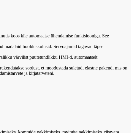
inutis koos kile automaatse ühendamise funktsiooniga. See
uvad madalaid hoolduskulusid. Servoajamid tagavad täpse
ralikku värvilist puutetundlikku HMI-d, automaatselt
 rakendatakse soojust, et moodustada suletud, elastne pakend, mis on
amistarvete ja kirjatarveteni.
kkimiseks, kommide pakkimiseks, ravimite pakkimiseks, riistvara