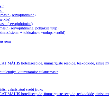
sin
sin
asin (servojuhtimine)
e kile)
in (servojuhtimine)
in (servojuhtimine, põhjakile tüüp)
ötmissüsteem + toiduainete voolupakendid)
süsteem
hotelliseepide, ümmarguste seepide, teekookide, sinise mulliga
k huulepulga kuumutamise sulatusmasin
valmistatud seebi jaoks
hotelliseepide, ümmarguste seepide, teekookide, sinise mulliga