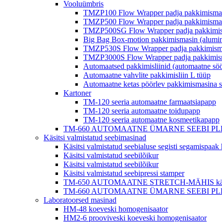
Vooluümbris
TMZP100 Flow Wrapper padja pakkimisma
TMZP500 Flow Wrapper padja pakkimisma
TMZP500SG Flow Wrapper padja pakkimism
Big Bag Box-motion pakkimismasin (alumin
TMZP530S Flow Wrapper padja pakkimismas
TMZP3000S Flow Wrapper padja pakkimismas
Automaatsed pakkimisliinid (automaatne sö
Automaatne vahvlite pakkimisliin L tüüp
Automaatne ketas pöörlev pakkimismasina 
Kartoner
TM-120 seeria automaatne farmaatsiapapp
TM-120 seeria automaatne toidupapp
TM-120 seeria automaatne kosmeetikapapp
TM-660 AUTOMAATNE ÜMARNE SEEBI PLEAT MÄHIS 
Käsitsi valmistatud seebimasinad
Käsitsi valmistatud seebialuse segisti segamispaa
Käsitsi valmistatud seebilõikur
Käsitsi valmistatud seebilõikur
Käsitsi valmistatud seebipressi stamper
TM-650 AUTOMAATNE STRETCH-MÄHIS käsitsi 
TM-660 AUTOMAATNE ÜMARNE SEEBI PLEAT MÄHIS 
Laboratoorsed masinad
HM-48 koeveski homogenisaator
HM2-6 prooviveski koeveski homogenisaator