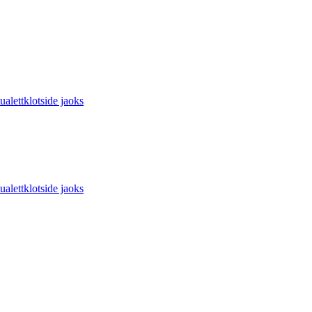
ettklotside jaoks
ettklotside jaoks