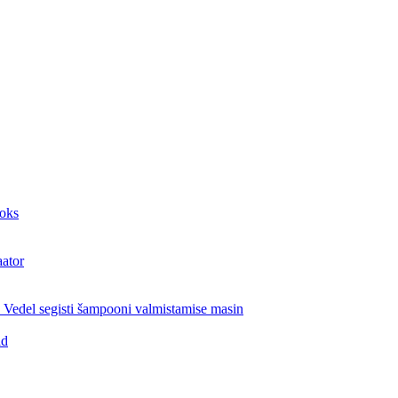
aoks
aator
Vedel segisti šampooni valmistamise masin
id