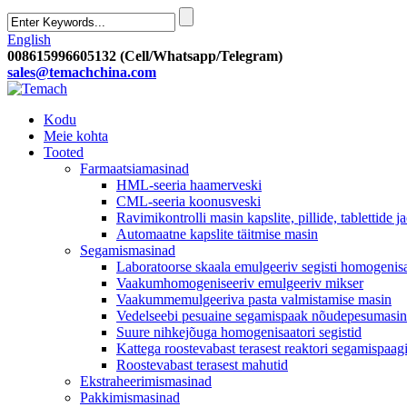
English
008615996605132 (Cell/Whatsapp/Telegram)
sales@temachchina.com
Kodu
Meie kohta
Tooted
Farmaatsiamasinad
HML-seeria haamerveski
CML-seeria koonusveski
Ravimikontrolli masin kapslite, pillide, tablettide j
Automaatne kapslite täitmise masin
Segamismasinad
Laboratoorse skaala emulgeeriv segisti homogenis
Vaakumhomogeniseeriv emulgeeriv mikser
Vaakummemulgeeriva pasta valmistamise masin
Vedelseebi pesuaine segamispaak nõudepesumasin 
Suure nihkejõuga homogenisaatori segistid
Kattega roostevabast terasest reaktori segamispaag
Roostevabast terasest mahutid
Ekstraheerimismasinad
Pakkimismasinad