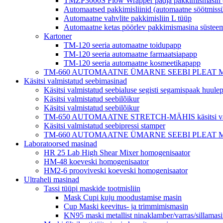
TMZP3000S Flow Wrapper padja pakkimismasin (se
Automaatsed pakkimisliinid (automaatne söötmiss
Automaatne vahvlite pakkimisliin L tüüp
Automaatne ketas pöörlev pakkimismasina süstee
Kartoner
TM-120 seeria automaatne toidupapp
TM-120 seeria automaatne farmaatsiapapp
TM-120 seeria automaatne kosmeetikapapp
TM-660 AUTOMAATNE ÜMARNE SEEBI PLEAT MÄHIS hotell
Käsitsi valmistatud seebimasinad
Käsitsi valmistatud seebialuse segisti segamispaak huul
Käsitsi valmistatud seebilõikur
Käsitsi valmistatud seebilõikur
TM-650 AUTOMAATNE STRETCH-MÄHIS käsitsi valmi
Käsitsi valmistatud seebipressi stamper
TM-660 AUTOMAATNE ÜMARNE SEEBI PLEAT MÄHIS hotell
Laboratoorsed masinad
HR 25 Lab High Shear Mixer homogenisaator
HM-48 koeveski homogenisaator
HM2-6 prooviveski koeveski homogenisaator
Ultraheli masinad
Tassi tüüpi maskide tootmisliin
Mask Cupi kuju moodustamise masin
Cup Maski keevitus- ja trimmimismasin
KN95 maski metallist ninaklamber/varras/sillamas