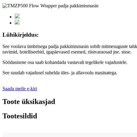
Lühikirjeldus:
See voolava ümbrisega padja pakkimismasin sobib mitmesuguste tahket
ravimid, hotelliseebid, igapäevased esemed, riistvaraosad jne. sisse.
Söödasisene osa saab kohandada vastavalt tegelikele vajadustele.
See suudab vajadusel suhelda üles- ja allavoolu masinatega.
Saada meile e-kiri
Toote üksikasjad
Tootesildid