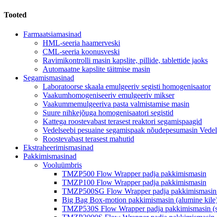
Tooted
Farmaatsiamasinad
HML-seeria haamerveski
CML-seeria koonusveski
Ravimikontrolli masin kapslite, pillide, tablettide jaoks
Automaatne kapslite täitmise masin
Segamismasinad
Laboratoorse skaala emulgeeriv segisti homogenisaator
Vaakumhomogeniseeriv emulgeeriv mikser
Vaakummemulgeeriva pasta valmistamise masin
Suure nihkejõuga homogenisaatori segistid
Kattega roostevabast terasest reaktori segamispaagid
Vedelseebi pesuaine segamispaak nõudepesumasin Vedel 
Roostevabast terasest mahutid
Ekstraheerimismasinad
Pakkimismasinad
Vooluümbris
TMZP500 Flow Wrapper padja pakkimismasin
TMZP100 Flow Wrapper padja pakkimismasin
TMZP500SG Flow Wrapper padja pakkimismasin (
Big Bag Box-motion pakkimismasin (alumine kile
TMZP530S Flow Wrapper padja pakkimismasin (s