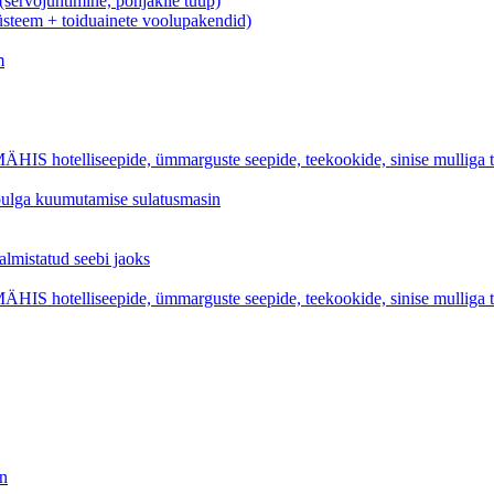
rvojuhtimine, põhjakile tüüp)
üsteem + toiduainete voolupakendid)
m
iseepide, ümmarguste seepide, teekookide, sinise mulliga tual
epulga kuumutamise sulatusmasin
statud seebi jaoks
iseepide, ümmarguste seepide, teekookide, sinise mulliga tual
in