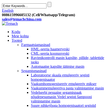
English
008615996605132 (Cell/Whatsapp/Telegram)
sales@temachchina.com
Kodu
Meie kohta
Tooted
Farmaatsiamasinad
HML-seeria haamerveski
CML-seeria koonusveski
Ravimikontrolli masin kapslite, pillide, tablettide
jaoks
Automaatne kapslite täitmise masin
Segamismasinad
Laboratoorse skaala emulgeeriv segisti
homogenisaator
Vaakumhomogeniseeriv emulgeeriv mikser
Vaakummemulgeeriva pasta valmistamise masin
Vedelseebi pesuaine segamispaak
nõudepesumasin Vedel segisti šampooni
valmistamise masin
Suure nihkejõuga homogenisaatori segistid