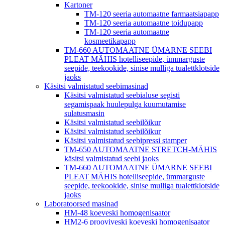
Kartoner
TM-120 seeria automaatne farmaatsiapapp
TM-120 seeria automaatne toidupapp
TM-120 seeria automaatne
kosmeetikapapp
TM-660 AUTOMAATNE ÜMARNE SEEBI
PLEAT MÄHIS hotelliseepide, ümmarguste
seepide, teekookide, sinise mulliga tualettklotside
jaoks
Käsitsi valmistatud seebimasinad
Käsitsi valmistatud seebialuse segisti
segamispaak huulepulga kuumutamise
sulatusmasin
Käsitsi valmistatud seebilõikur
Käsitsi valmistatud seebilõikur
Käsitsi valmistatud seebipressi stamper
TM-650 AUTOMAATNE STRETCH-MÄHIS
käsitsi valmistatud seebi jaoks
TM-660 AUTOMAATNE ÜMARNE SEEBI
PLEAT MÄHIS hotelliseepide, ümmarguste
seepide, teekookide, sinise mulliga tualettklotside
jaoks
Laboratoorsed masinad
HM-48 koeveski homogenisaator
HM2-6 prooviveski koeveski homogenisaator