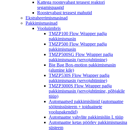
Kattega roostevabast terasest reaktori
segamispaagid
Roostevabast terasest mahutid
Ekstraheerimismasinad
Pakkimismasinad
Vooluümbris
TMZP100 Flow Wrapper padja
pakkimismasin
TMZP500 Flow Wrapper padja
pakkimismasin
TMZP500SG Flow Wrapper padja
pakkimismasin (servojuhtimine)
Big Bag Box-motion pakkimismasin
(alumine kile)
TMZP530S Flow Wrapper padja
pakkimismasin (servojuhtimine)
TMZP3000S Flow Wrapper padja
pakkimismasin (servojuhtimine, põhjakile
tüüp)
Automaatsed pakkimisliinid (automaatne
söötmissüsteem + toiduainete
voolupakendid)
Automaatne vahvlite pakkimisliin L tüüp
Automaatne ketas pöörlev pakkimismasina
süsteem