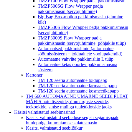
TMZP100 Flow Wrapper padja pakkimismasin
TMZP500SG Flow Wrapper padja
pakkimismasin (servojuhtimine)
Big Bag Box-motion pakkimismasin (alumine
kile)
TMZP530S Flow Wrapper padja pakkimismasin
(servojuhtimine)
TMZP3000S Flow Wrapper padja
pakkimismasin (servojuhtimine, põhjakile tüüp)
Automaatsed pakkimisliinid (automaatne
söötmissüsteem + toiduainete voolupakendid)
Automaatne vahvlite pakkimisliin L tüüp
Automaatne ketas pöörlev pakkimismasina
süsteem
Kartoner
TM-120 seeria automaatne toidupapp
TM-120 seeria automaatne farmaatsiapapp
TM-120 seeria automaatne kosmeetikapapp
TM-660 AUTOMAATNE ÜMARNE SEEBI PLEAT
MÄHIS hotelliseepide, ümmarguste seepide,
teekookide, sinise mulliga tualettklotside jaoks
Käsitsi valmistatud seebimasinad
Käsitsi valmistatud seebialuse segisti segamispaak
huulepulga kuumutamise sulatusmasin
Käsitsi valmistatud seebilõikur