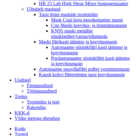
HR 25 Lab High Shear Mixer homogenisaator
Ultraheli masinad
Tassi tüüpi maskide tootmisliin
Mask Cupi kuju moodustamise masin
Cup Maski keevitus- ja trimmimismasin
KN95 maski metallist
ninaklamber/varras/sillamasin
Maski filtrikasti täitmise ja keevitusmasin
Automaatne süsinikfiltri kasti täitmise ja
keevitusmasin
Poolautomaatne süsinikfiltri kasti täitmise
ja keevitusmasin
Automaatne puuvillafiltri pulbri vormimismasin
Kapsli kohvi filtreerimise tassi keevitusmasin
Uudised
Firmauudised
Tööstusuudised
Toetus
Teenindus ja tugi
Rakendus
KKK-d
Võtke meiega ühendust
Kodu
Tooted