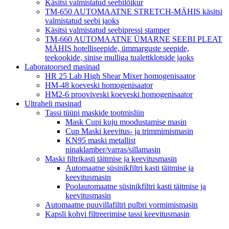
Käsitsi valmistatud seebilõikur
TM-650 AUTOMAATNE STRETCH-MÄHIS käsitsi
valmistatud seebi jaoks
Käsitsi valmistatud seebipressi stamper
TM-660 AUTOMAATNE ÜMARNE SEEBI PLEAT
MÄHIS hotelliseepide, ümmarguste seepide,
teekookide, sinise mulliga tualettklotside jaoks
Laboratoorsed masinad
HR 25 Lab High Shear Mixer homogenisaator
HM-48 koeveski homogenisaator
HM2-6 prooviveski koeveski homogenisaator
Ultraheli masinad
Tassi tüüpi maskide tootmisliin
Mask Cupi kuju moodustamise masin
Cup Maski keevitus- ja trimmimismasin
KN95 maski metallist
ninaklamber/varras/sillamasin
Maski filtrikasti täitmise ja keevitusmasin
Automaatne süsinikfiltri kasti täitmise ja
keevitusmasin
Poolautomaatne süsinikfiltri kasti täitmise ja
keevitusmasin
Automaatne puuvillafiltri pulbri vormimismasin
Kapsli kohvi filtreerimise tassi keevitusmasin