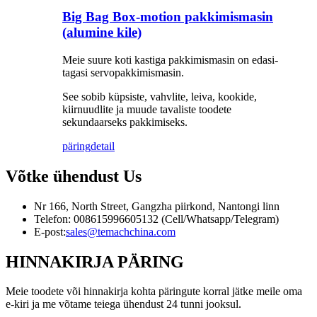
Big Bag Box-motion pakkimismasin
(alumine kile)
Meie suure koti kastiga pakkimismasin on edasi-
tagasi servopakkimismasin.
See sobib küpsiste, vahvlite, leiva, kookide,
kiirnuudlite ja muude tavaliste toodete
sekundaarseks pakkimiseks.
päring
detail
Võtke ühendust
Us
Nr 166, North Street, Gangzha piirkond, Nantongi linn
Telefon: 008615996605132 (Cell/Whatsapp/Telegram)
E-post:
sales@temachchina.com
HINNAKIRJA PÄRING
Meie toodete või hinnakirja kohta päringute korral jätke meile oma
e-kiri ja me võtame teiega ühendust 24 tunni jooksul.