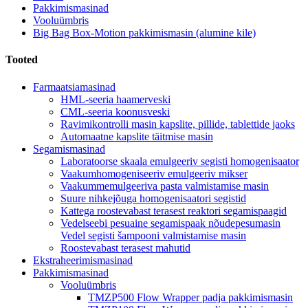
Pakkimismasinad
Vooluümbris
Big Bag Box-Motion pakkimismasin (alumine kile)
Tooted
Farmaatsiamasinad
HML-seeria haamerveski
CML-seeria koonusveski
Ravimikontrolli masin kapslite, pillide, tablettide jaoks
Automaatne kapslite täitmise masin
Segamismasinad
Laboratoorse skaala emulgeeriv segisti homogenisaator
Vaakumhomogeniseeriv emulgeeriv mikser
Vaakummemulgeeriva pasta valmistamise masin
Suure nihkejõuga homogenisaatori segistid
Kattega roostevabast terasest reaktori segamispaagid
Vedelseebi pesuaine segamispaak nõudepesumasin
Vedel segisti šampooni valmistamise masin
Roostevabast terasest mahutid
Ekstraheerimismasinad
Pakkimismasinad
Vooluümbris
TMZP500 Flow Wrapper padja pakkimismasin